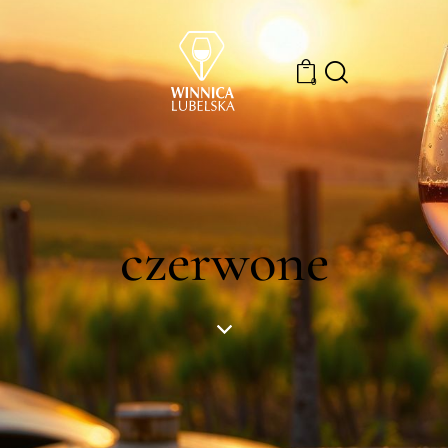
0
czerwone